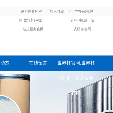
设为世界杯官
加入收藏
世界杯官网,世
网,世界杯(中国)
界杯(中国)一站
一站式服务官网
式服务官网
闻动态
在线留言
世界杯官网,世界杯
(中国)一站式服务
官网