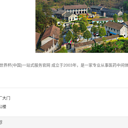
世界杯(中国)一站式服务官网 成立于2003年，是一家专业从事医药中间体
厂大门
公楼
荐