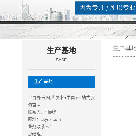
生产基
生产基地
BASE
生产基地
世界杯官网,世界杯(中国)一站式服
务官网
联系人：付经理
网址：ckyex.com
业务联系人：
彭经理：