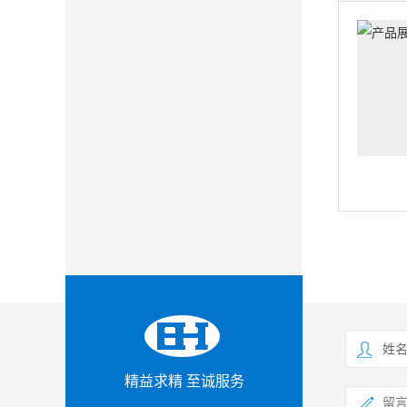
精益求精 至诚服务