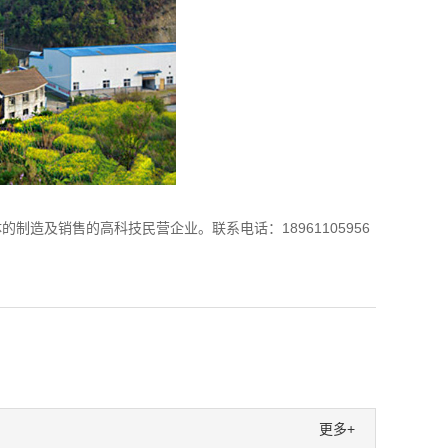
的制造及销售的高科技民营企业。联系电话：18961105956
更多+