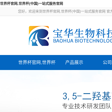
世界杯官网,世界杯(中国)一站式服务官网
您好，欢迎来到世界杯官网,世界杯(中国)一站式服务官网 官
世界杯官网,世界杯
产品展示
公司
(中国)一站式服务
官网