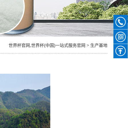
0519
世界杯官网,世界杯(中国)一站式服务官网
>
生产基地