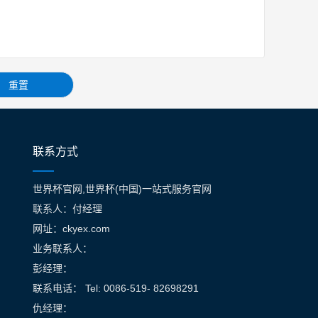
联系方式
世界杯官网,世界杯(中国)一站式服务官网
联系人：付经理
网址：ckyex.com
业务联系人：
彭经理：
联系电话： Tel: 0086-519- 82698291
仇经理：