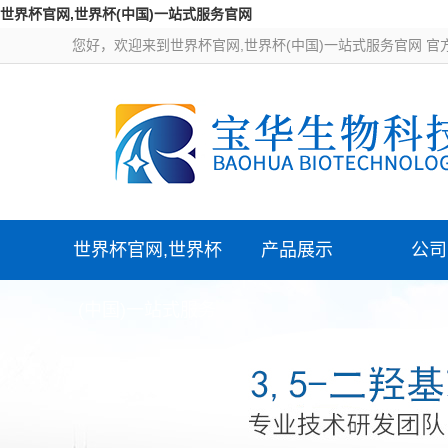
世界杯官网,世界杯(中国)一站式服务官网
您好，欢迎来到世界杯官网,世界杯(中国)一站式服务官网 官
世界杯官网,世界杯
产品展示
公司
(中国)一站式服务
官网