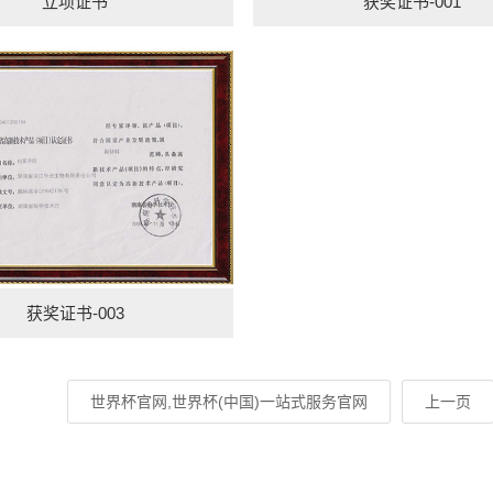
立项证书
获奖证书-001
获奖证书-003
世界杯官网,世界杯(中国)一站式服务官网
上一页