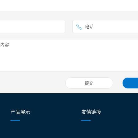
产品展示
友情链接