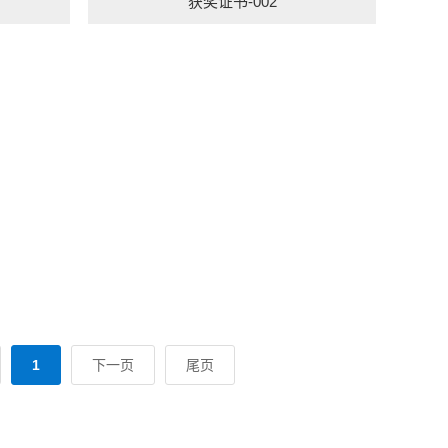
获奖证书-002
1
下一页
尾页